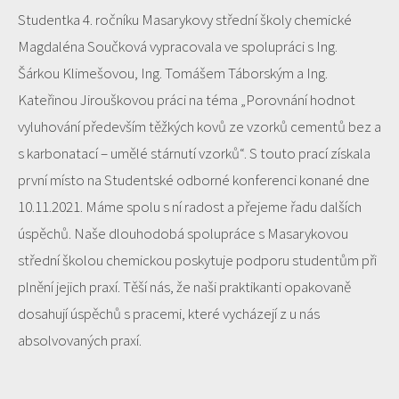
Studentka 4. ročníku Masarykovy střední školy chemické
Magdaléna Součková vypracovala ve spolupráci s Ing.
Šárkou Klimešovou, Ing. Tomášem Táborským a Ing.
Kateřinou Jirouškovou práci na téma „Porovnání hodnot
vyluhování především těžkých kovů ze vzorků cementů bez a
s karbonatací – umělé stárnutí vzorků“. S touto prací získala
první místo na Studentské odborné konferenci konané dne
10.11.2021. Máme spolu s ní radost a přejeme řadu dalších
úspěchů. Naše dlouhodobá spolupráce s Masarykovou
střední školou chemickou poskytuje podporu studentům při
plnění jejich praxí. Těší nás, že naši praktikanti opakovaně
dosahují úspěchů s pracemi, které vycházejí z u nás
absolvovaných praxí.